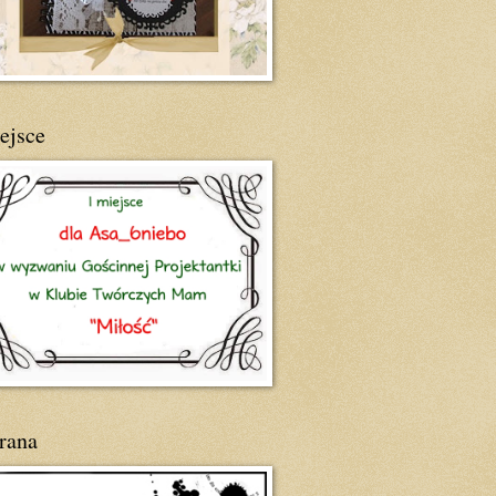
ejsce
rana