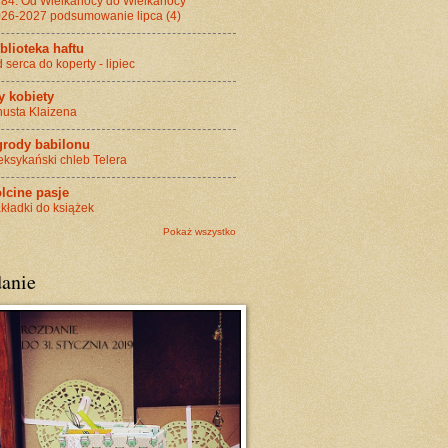
84. Od Wielkanocy do Wielkanocy
26-2027 podsumowanie lipca (4)
blioteka haftu
 serca do koperty - lipiec
y kobiety
usta Klaizena
grody babilonu
ksykański chleb Telera
lcine pasje
kładki do książek
Pokaż wszystko
danie