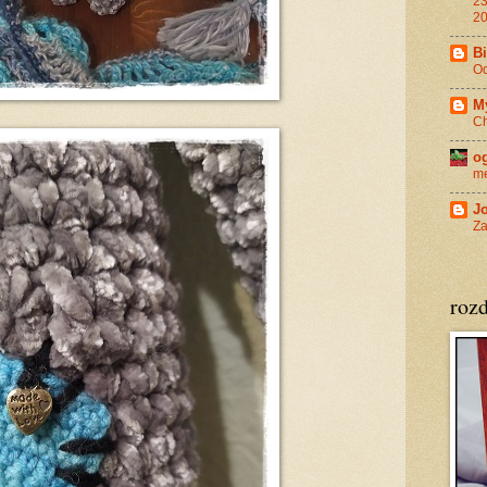
23
20
Bi
Od
M
Ch
o
me
Jo
Za
roz