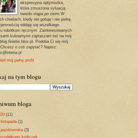
ekspresyjna optymistka,
która zmuszona sytuacją
twardo stąpa po ziemi.W
ch chwilach, kiedy nie gotuję i nie piekę,
yjemnością oddaję się wszelkiego
ju robótkom ręcznym. Zainteresowanych
isami kulinarnymi zapraszam też na mój
 blog 6niebo.blox.pl. Podoba Ci się mój
 Chcesz o coś zapytać? Napisz:
c@interia.pl
etl mój pełny profil
kaj na tym blogu
hiwum bloga
020
(11)
►
listopada
(1)
▼
października
(3)
szydełkowy króliczek