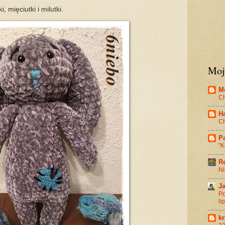
 mięciutki i milutki.
Moj
M
Ch
Ha
Ch
Pa
"K
R
Ni
J
Po
li
k