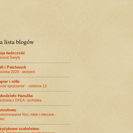
a lista blogów
oja twórczość
rzest Święty
ft i Patchwork
oinka 2026 - sierpień
pier i nitki
ocie spojrzenie" - odsłona 13
ękodzieło Hanulka
edziela z DFEA - orchidea
amiołowo
dsumowanie Nici, nitek i niteczek -
piec
rzyżykowe szaleństwo