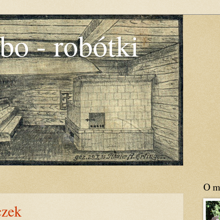
bo - robótki
O m
czek