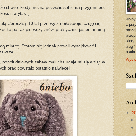
że chwile, kiedy można pozwolić sobie na przyjemność
ość i rarytas ;)
wolny
ą Córeczką, 10 lat przerwy zrobiło swoje, czuję się
z prz
zystko po raz pierwszy znów, praktycznie jestem mamą
rodza
przep
stary
żdą minutę. Staram się jednak powoli wynajdywać i
blog?
asaku
 zawsze.
Wyświ
, popołudniowych zabaw malucha udaje mi się wziąć w
ych prac powstało ostatnio najwięcej.
Szu
Arc
▼
2