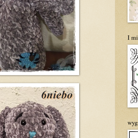
I mi
wyg