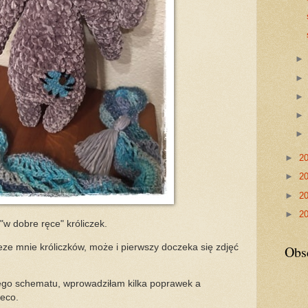
►
2
►
2
►
2
►
2
"w dobre ręce" króliczek.
ze mnie króliczków, może i pierwszy doczeka się zdjęć
Obs
nego schematu, wprowadziłam kilka poprawek a
ieco.