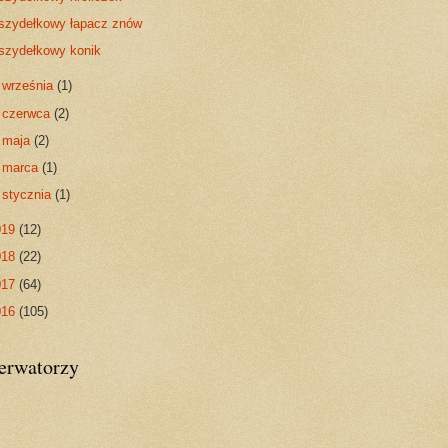
szydełkowy łapacz znów
szydełkowy konik
►
września
(1)
►
czerwca
(2)
►
maja
(2)
►
marca
(1)
►
stycznia
(1)
019
(12)
018
(22)
017
(64)
016
(105)
erwatorzy